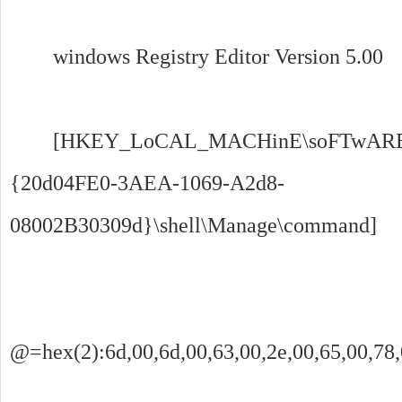
windows Registry Editor Version 5.00
[HKEY_LoCAL_MACHinE\soFTwARE\Cl
{20d04FE0-3AEA-1069-A2d8-
08002B30309d}\shell\Manage\command]
@=hex(2):6d,00,6d,00,63,00,2e,00,65,00,78,0